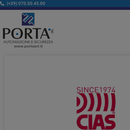
Vai
(+39) 070.50.45.00​
al
contenuto