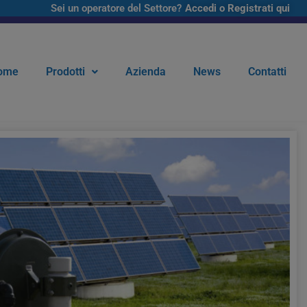
Sei un operatore del Settore?
Accedi o Registrati qui
ome
Prodotti
Azienda
News
Contatti