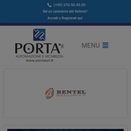
Vai
(+39) 070.50.45.00​
al
Sei un operatore del Settore?
contenuto
Accedi o Registrati qui
Flyout
MENU
Menu