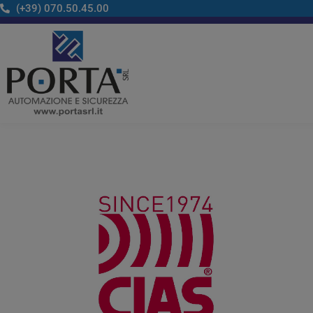
Vai
(+39) 070.50.45.00​
al
contenuto