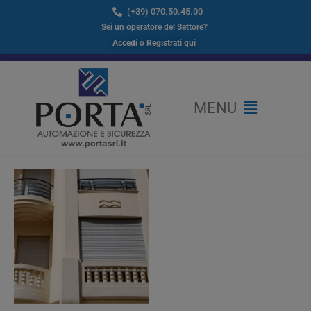
Vai
(+39) 070.50.45.00​
al
Sei un operatore del Settore?
contenuto
Accedi o Registrati qui
Flyout
MENU
Menu